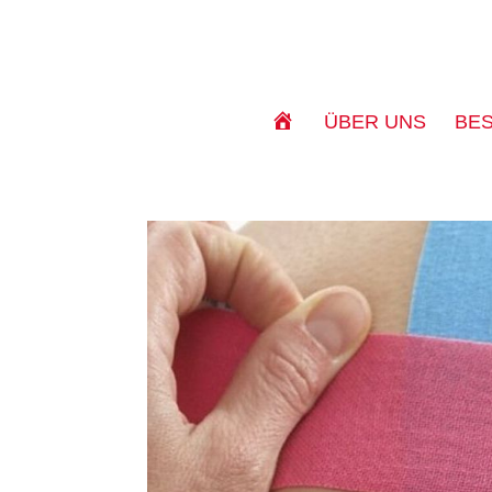
S
ÜBER UNS
BE
T
A
R
T
S
E
I
T
E