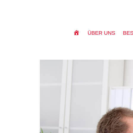
S
ÜBER UNS
BE
T
A
R
T
S
E
I
T
E