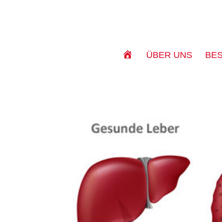
S
ÜBER UNS
BE
T
A
R
T
S
E
I
T
E