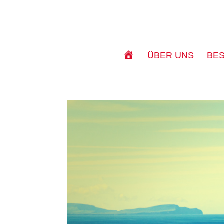
S
ÜBER UNS
BE
T
A
R
T
S
E
I
T
E