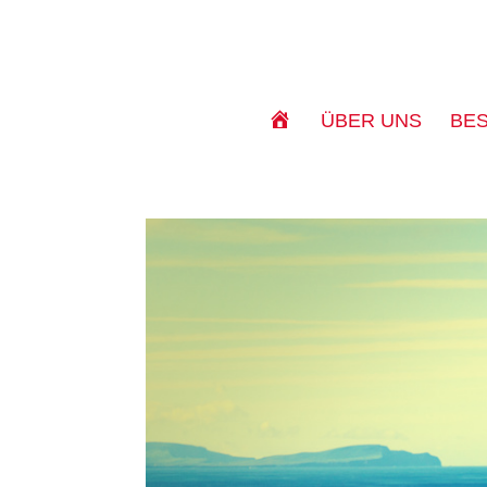
S
ÜBER UNS
BE
T
A
R
T
S
E
I
T
E