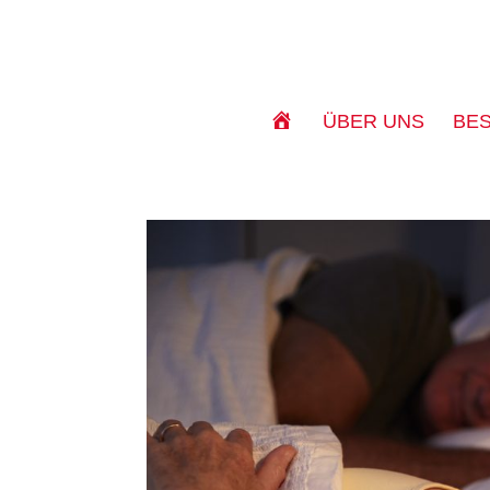
S
ÜBER UNS
BE
T
A
R
T
S
E
I
T
E