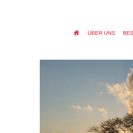
S
ÜBER UNS
BE
T
A
R
T
S
E
I
T
E