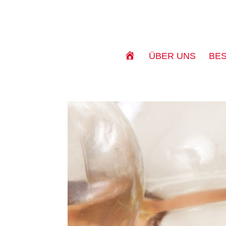
S
ÜBER UNS
BE
T
A
R
T
S
E
I
T
E