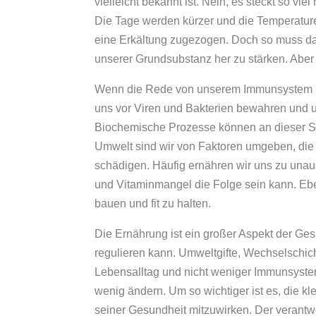
vielleicht bekannt ist. Nein, es steckt so v
Die Tage werden kürzer und die Temperaturen
eine Erkältung zugezogen. Doch so muss das 
unserer Grundsubstanz her zu stärken. Aber
Wenn die Rede von unserem Immunsystem ist
uns vor Viren und Bakterien bewahren und un
Biochemische Prozesse können an dieser St
Umwelt sind wir von Faktoren umgeben, di
schädigen. Häufig ernähren wir uns zu unau
und Vitaminmangel die Folge sein kann. Ebe
bauen und fit zu halten.
Die Ernährung ist ein großer Aspekt der Ges
regulieren kann. Umweltgifte, Wechselschic
Lebensalltag und nicht weniger Immunsystem
wenig ändern. Um so wichtiger ist es, die k
seiner Gesundheit mitzuwirken. Der verant