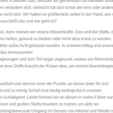
iel mehr in diesem Satz, worüber wir gemeinsam nachdenken sollt
 verändern sich, vielleicht hat sich schon der eine oder ander
nicht sein. Wir haben es größtenteils selbst in der Hand, uns
 was heißt das und wie geht es?
, dann meinen wir unsere Abwehrkräfte. Das sind die Stoffe, 
s helfen, gesund zu bleiben oder nicht allzu krank zu werden.
elle außer Acht gelassen werden. In unserem Alltag und unser
e das Immunsystem
sgewogen und zum Teil sogar ungesund, sodass ein Mineralstof
n jene Stoffe braucht der Körper aber, um unsere Abwehrtrupp
undheit und ebenso einer der Punkte, an denen jeder für sich
ht und zu wenig Schlaf sind häufig bedingt durch unseren
-schädigend. Leider können wir an diesen in vielen Fällen nur
leinen und großen Stellschrauben zu nutzen, um aktiv an
wortungsbewusste Umgang im Genuss von Alkohol und Nikotin i