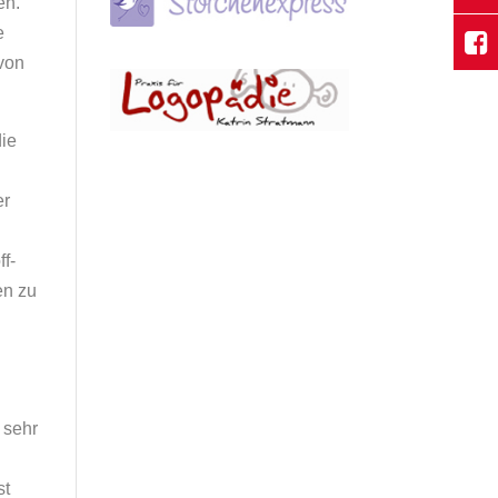
en.
e
 von
die
er
f-
en zu
 sehr
st