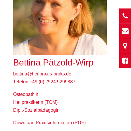
Bettina Pätzold-Wirp
bettina@heilpraxis-broks.de
Telefon +49 (0) 2524 9299887
Osteopathin
Heilpraktikerin (TCM)
Dipl.-Sozialpädagogin
Download Praxisinformation
(PDF)