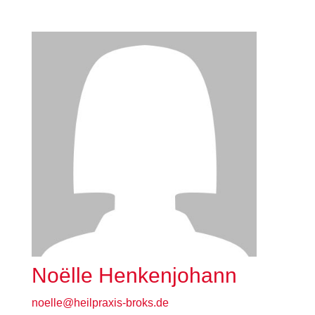
Noëlle Henkenjohann
noelle@heilpraxis-broks.de