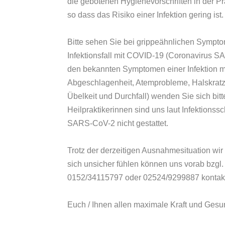
die gebotenen Hygienevorschriften in der P
so dass das Risiko einer Infektion gering ist.
Bitte sehen Sie bei grippeähnlichen Sympto
Infektionsfall mit COVID-19 (Coronavirus S
den bekannten Symptomen einer Infektion m
Abgeschlagenheit, Atemprobleme, Halskratz
Übelkeit und Durchfall) wenden Sie sich bitt
Heilpraktikerinnen sind uns laut Infektions
SARS-CoV-2 nicht gestattet.
Trotz der derzeitigen Ausnahmesituation wir
sich unsicher fühlen können uns vorab bzgl.
0152/34115797 oder 02524/9299887 kontakt
Euch / Ihnen allen maximale Kraft und Gesu