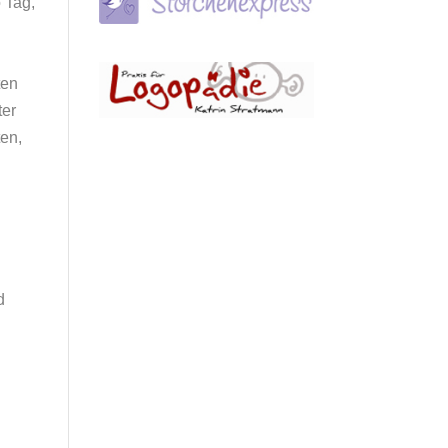
 Tag,
ten
ter
en,
d