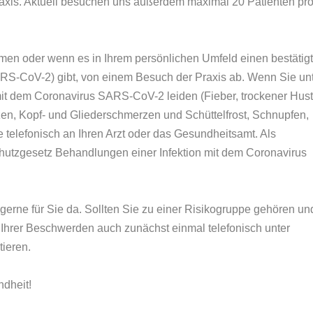
raxis. Aktuell besuchen uns außerdem maximal 20 Patienten pro
men oder wenn es in Ihrem persönlichen Umfeld einen bestätig
ARS-CoV-2) gibt, von einem Besuch der Praxis ab. Wenn Sie un
it dem Coronavirus SARS-CoV-2 leiden (Fieber, trockener Hust
en, Kopf- und Gliederschmerzen und Schüttelfrost, Schnupfen,
e telefonisch an Ihren Arzt oder das Gesundheitsamt. Als
schutzgesetz Behandlungen einer Infektion mit dem Coronavirus
 gerne für Sie da. Sollten Sie zu einer Risikogruppe gehören un
 Ihrer Beschwerden auch zunächst einmal telefonisch unter
ieren.
ndheit!